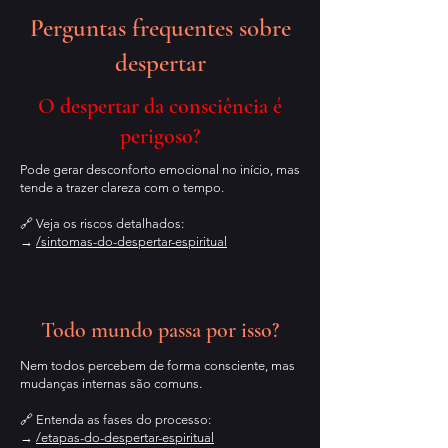
Perguntas frequentes sobre
despertar
O despertar da consciência é
perigoso?
Pode gerar desconforto emocional no início, mas
tende a trazer clareza com o tempo.
🔗 Veja os riscos detalhados:
→
/sintomas-do-despertar-espiritual
Todo mundo passa por isso?
Nem todos percebem de forma consciente, mas
mudanças internas são comuns.
🔗 Entenda as fases do processo:
→
/etapas-do-despertar-espiritual