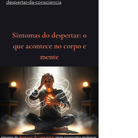
despertar-da-consciencia
Sintomas do despertar: o
que acontece no corpo e
mente
sintomas do
despertar da consciência
sinais recorrentes mudanças