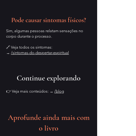
Pode causar sintomas físicos?
Sim, algumas pessoas relatam sensações no
corpo durante o processo.
🔗 Veja todos os sintomas:
→
/sintomas-do-despertar-espiritual
Continue explorando
👉 Veja mais conteúdos: →
/blog
Aprofunde ainda mais com
o livro