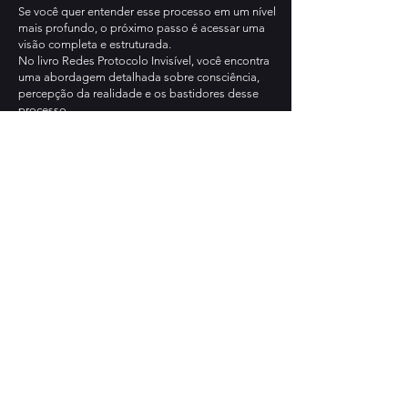
Se você quer entender esse processo em um nível
mais profundo, o próximo passo é acessar uma
visão completa e estruturada.
No livro Redes Protocolo Invisível, você encontra
uma abordagem detalhada sobre consciência,
percepção da realidade e os bastidores desse
processo.
👉 Acesse aqui: →
/livro-redes-protocolo-invisivel
Destaque
Livro Redes: Protoco Invisível do Autor Fabiano