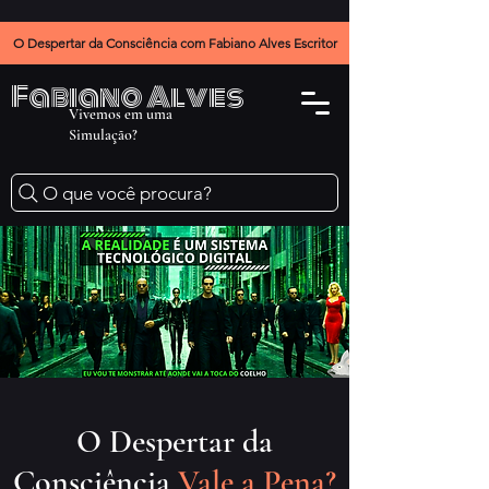
O Despertar da Consciência com Fabiano Alves Escritor
Fabiano Alves
Vivemos em uma
Simulação?
O que você procura?
O Despertar da
Consciência
Vale a Pena?