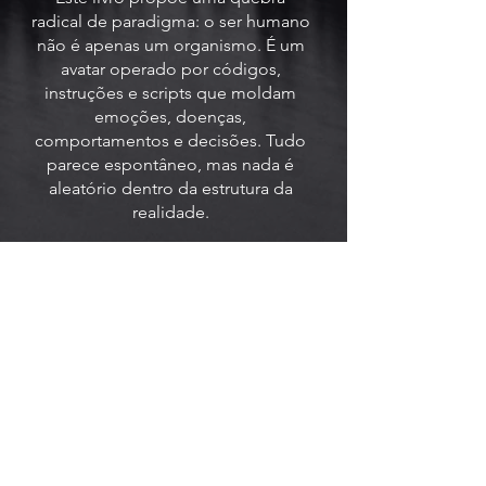
radical de paradigma: o ser humano
não é apenas um organismo. É um
avatar operado por códigos,
instruções e scripts que moldam
emoções, doenças,
comportamentos e decisões. Tudo
parece espontâneo, mas nada é
aleatório dentro da estrutura da
realidade.
Inspirado em conceitos de sistemas
operacionais, modelagem 3D,
linguagem de programação,
inteligência artificial, algoritmos
genéticos e estruturas de jogos
digitais, o autor revela como a vida
funciona como uma simulação
complexa, com permissões de
acesso, limitações pré-configuradas
e loops de repetição instalados no