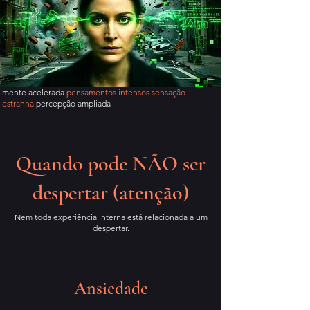
mente acelerada
pensamentos intensos sensação
estranha
percepção ampliada
Quando pode NÃO ser
despertar (atenção)
Nem toda experiência interna está relacionada a um
despertar.
Ansiedade