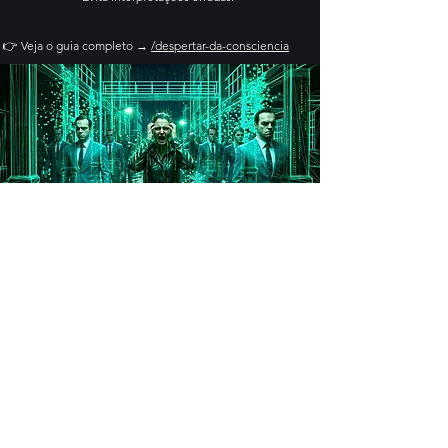
👉 Veja o guia completo
→
/despertar-da-consciencia
equilíbrio mental durante processo de mudança
interna
clareza e estabilidade
Riscos de interpretar
errado
Interpretar de forma incorreta pode aumentar o medo.