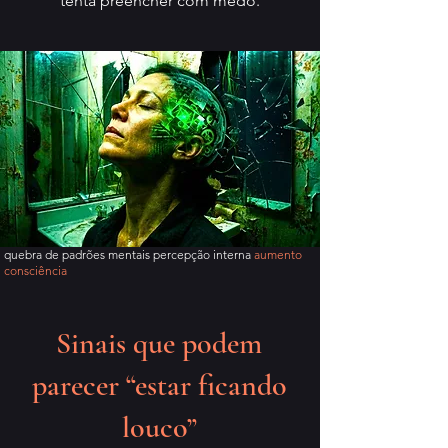
tenta preencher com medo.
quebra de padrões mentais percepção interna
aumento
consciência
Sinais que podem
parecer “estar ficando
louco”