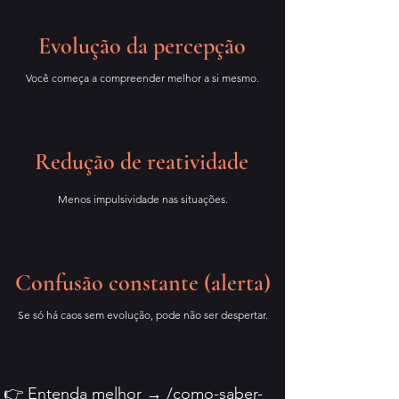
Evolução da percepção
Você começa a compreender melhor a si mesmo.
Redução de reatividade
Menos impulsividade nas situações.
Confusão constante (alerta)
Se só há caos sem evolução, pode não ser despertar.
👉 Entenda melhor
→
/como-saber-