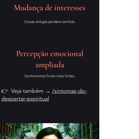
Mudança de interesses
Coisas antigas perdem sentido.
Percepção emocional
ampliada
Sentimentos ficam mais fortes.
👉 Veja também →
/sintomas-do-
despertar-espiritual