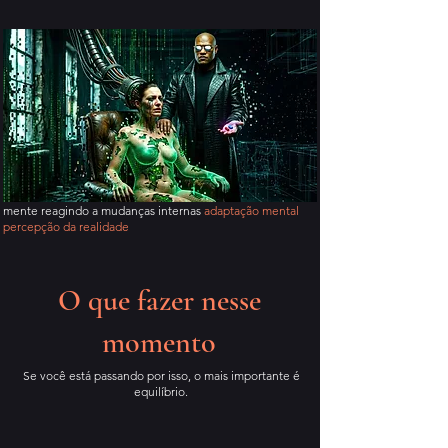
mente reagindo a mudanças internas
adaptação mental
percepção da realidade
O que fazer nesse
momento
Se você está passando por isso, o mais importante é
equilíbrio.