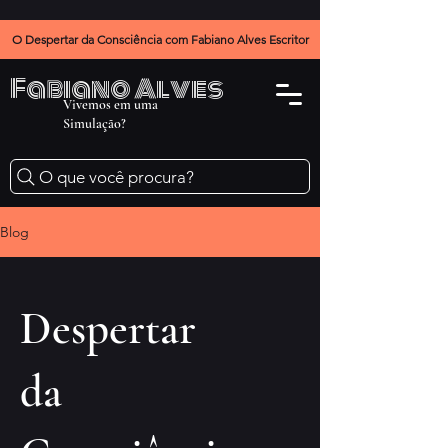
O Despertar da Consciência com Fabiano Alves Escritor
Fabiano Alves
Vivemos em uma
Simulação?
O que você procura?
Blog
Despertar
da