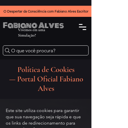
O Despertar da Consciência com Fabiano Alves Escritor
Fabiano Alves
Vivemos em uma
Simulação?
O que você procura?
Política de Cookies
— Portal Oficial Fabiano
Alves
Este site utiliza cookies para garantir
que sua navegação seja rápida e que
os links de redirecionamento para